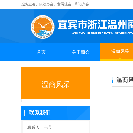
服务立会、依法办会、发展强会、和谐兴会
温商风采
首页
关于商会
温商
温商风采
联系我们
联系人：韦英