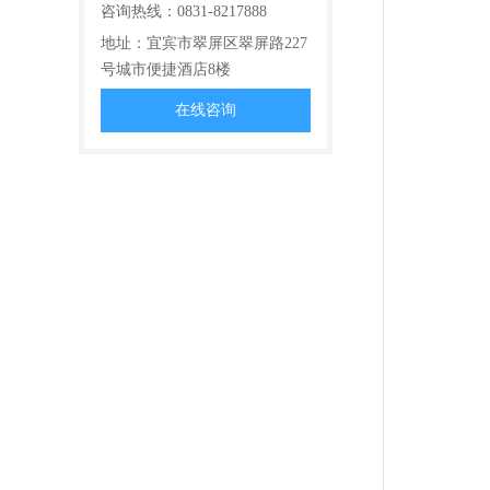
咨询热线：0831-8217888
地址：宜宾市翠屏区翠屏路227
号城市便捷酒店8楼
在线咨询