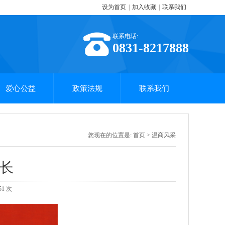
设为首页
|
加入收藏
|
联系我们
联系电话:
0831-8217888
爱心公益
政策法规
联系我们
您现在的位置是:
首页
>
温商风采
长
51
次