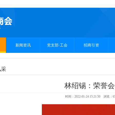
新闻资讯
党支部·工会
招商引资
风采
林绍锡：荣誉会
时间：2022-01-24 15:21:50 浏览：
6